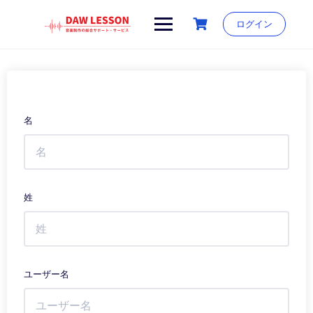
Skip
to
ログイン
content
名
姓
ユーザー名